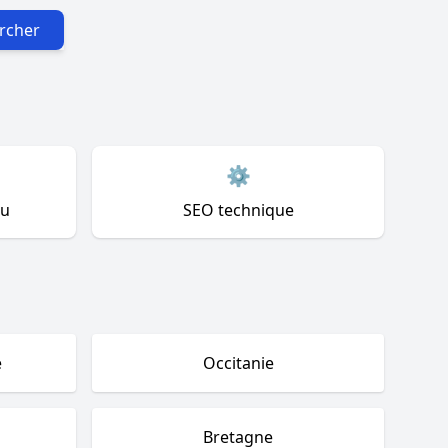
rcher
⚙️
nu
SEO technique
e
Occitanie
Bretagne