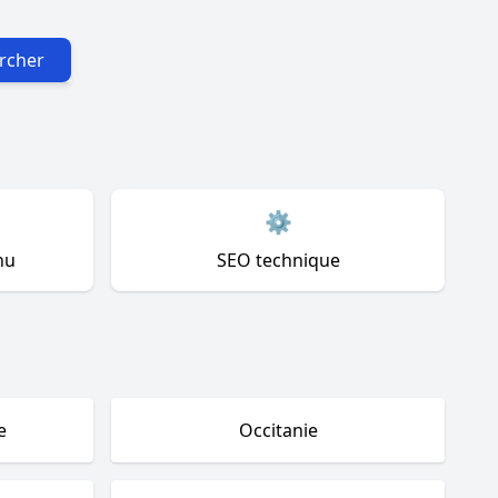
rcher
⚙️
nu
SEO technique
e
Occitanie