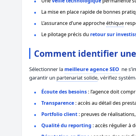
Une
veille technologique
permanente su
La mise en place rapide de bonnes pratiq
L’assurance d’une approche
éthique
respe
Le pilotage précis du
retour sur investi
Comment identifier une
Sélectionner la
meilleure agence SEO
ne s’i
garantir un
partenariat solide
, vérifiez systém
Écoute des besoins
: l’agence doit comp
Transparence
: accès au détail des prest
Portfolio client
: preuves de réalisations,
Qualité du reporting
: accès régulier à d