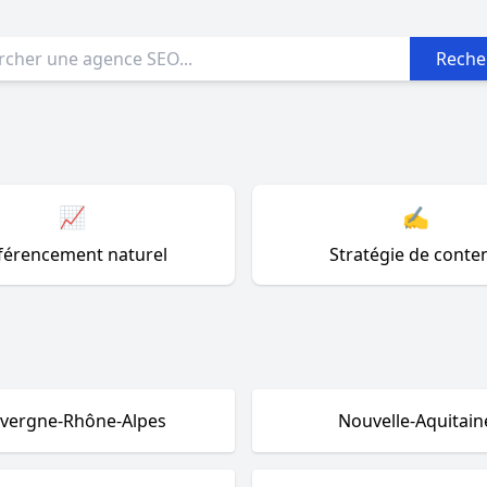
Reche
📈
✍️
férencement naturel
Stratégie de conte
vergne-Rhône-Alpes
Nouvelle-Aquitain